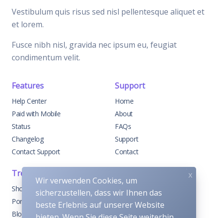
Vestibulum quis risus sed nisl pellentesque aliquet et
et lorem.
Fusce nibh nisl, gravida nec ipsum eu, feugiat
condimentum velit.
Features
Support
Help Center
Home
Paid with Mobile
About
Status
FAQs
Changelog
Support
Contact Support
Contact
Trending
Legal
x
Wir verwenden Cookies, um
Shop
Knowledge Center
sicherzustellen, dass wir Ihnen das
Portfolio
Custom Development
beste Erlebnis auf unserer Website
Blog
Sponsorships
bieten. Wenn Sie diese Seite weiterhin